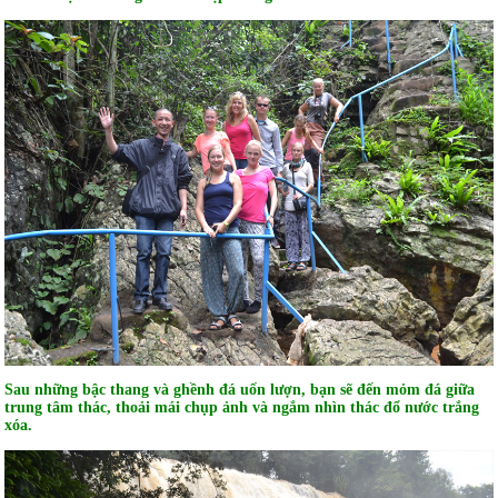
Sau những bậc thang và ghềnh đá uốn lượn, bạn sẽ đến mỏm đá giữa
trung tâm thác, thoải mái chụp ảnh và ngắm nhìn thác đổ nước trắng
xóa.