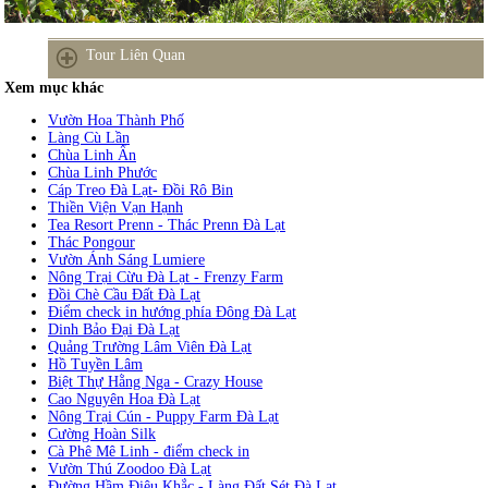
Tour Liên Quan
Xem mục khác
Vườn Hoa Thành Phố
Làng Cù Lần
Chùa Linh Ẩn
Chùa Linh Phước
Cáp Treo Đà Lạt- Đồi Rô Bin
Thiền Viện Vạn Hạnh
Tea Resort Prenn - Thác Prenn Đà Lạt
Thác Pongour
Vườn Ánh Sáng Lumiere
Nông Trại Cừu Đà Lạt - Frenzy Farm
Đồi Chè Cầu Đất Đà Lạt
Điểm check in hướng phía Đông Đà Lạt
Dinh Bảo Đại Đà Lạt
Quảng Trường Lâm Viên Đà Lạt
Hồ Tuyền Lâm
Biệt Thự Hằng Nga - Crazy House
Cao Nguyên Hoa Đà Lạt
Nông Trại Cún - Puppy Farm Đà Lạt
Cường Hoàn Silk
Cà Phê Mê Linh - điểm check in
Vườn Thú Zoodoo Đà Lạt
Đường Hầm Điêu Khắc - Làng Đất Sét Đà Lạt