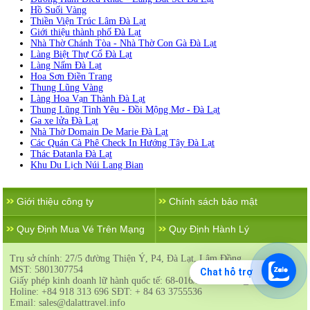
Hồ Suối Vàng
Thiền Viện Trúc Lâm Đà Lạt
Giới thiệu thành phố Đà Lạt
Nhà Thờ Chánh Tòa - Nhà Thờ Con Gà Đà Lạt
Làng Biệt Thự Cổ Đà Lạt
Làng Nấm Đà Lạt
Hoa Sơn Điền Trang
Thung Lũng Vàng
Làng Hoa Vạn Thành Đà Lạt
Thung Lũng Tình Yêu - Đồi Mộng Mơ - Đà Lạt
Ga xe lửa Đà Lạt
Nhà Thờ Domain De Marie Đà Lạt
Các Quán Cà Phê Check In Hướng Tây Đà Lạt
Thác Đatanla Đà Lạt
Khu Du Lịch Núi Lang Bian
Giới thiệu công ty
Chính sách bảo mật
Quy Định Mua Vé Trên Mạng
Quy Định Hành Lý
Trụ sở chính: 27/5 đường Thiện Ý, P4, Đà Lạt, Lâm Đồng
MST: 5801307754
Chat hỗ trợ
Giấy phép kinh doanh lữ hành quốc tế: 68-016/2017/TCDL_GPLHQT
Holine: +84 918 313 696 SĐT: + 84 63 3755536
Email: sales@dalattravel.info