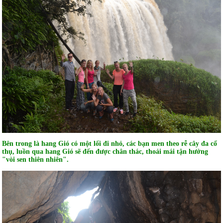
Bên trong là hang Gió có một lối đi nhỏ, các bạn men theo rễ cây đa cổ
thụ, luồn qua hang Gió sẽ đến được chân thác, thoải mái tận hưởng
"vòi sen thiên nhiên".