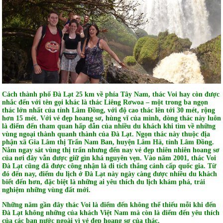
Cách thành phố Đà Lạt 25 km về phía Tây Nam, thác Voi hay còn được
nhắc đến với tên gọi khác là thác Liêng Rơwoa – một trong ba ngọn
thác lớn nhất của tỉnh Lâm Đồng, với độ cao thác lên tới 30 mét, rộng
hơn 15 mét. Với vẻ đẹp hoang sơ, hùng vĩ của mình, dòng thác này luôn
là điểm đến tham quan hấp dẫn của nhiều du khách khi tìm về những
vùng ngoại thành quanh thành của Đà Lạt. Ngọn thác này thuộc địa
phận xã Gia Lâm thị Trấn Nam Ban, huyện Lâm Hà, tỉnh Lâm Đồng.
Nằm ngay sát vùng thị trấn nhưng đến nay vẻ đẹp thiên nhiên hoang sơ
của nơi đây vẫn được giữ gìn khá nguyên vẹn. Vào năm 2001, thác Voi
Đà Lạt cũng đã được công nhận là di tích thắng cảnh cấp quốc gia. Từ
đó đến nay, điểm du lịch ở Đà Lạt này ngày càng được nhiều du khách
biết đến hơn, đặc biệt là những ai yêu thích du lịch khám phá, trải
nghiệm những vùng đất mới.
Những năm gần đây thác Voi là điểm đến không thể thiếu mỗi khi đến
Đà Lạt không những của khách Việt Nam mà còn là điểm đến yêu thích
của các bạn nước ngoài vì vẻ đẹp hoang sơ của thác.