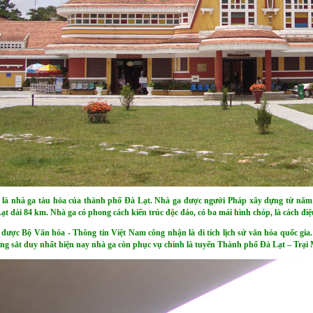
 là nhà ga tàu hỏa của thành phố Đà Lạt. Nhà ga được người Pháp xây dựng từ năm 
t dài 84 km. Nhà ga có phong cách kiến trúc độc đáo, có ba mái hình chóp, là cách đ
được Bộ Văn hóa - Thông tin Việt Nam công nhận là di tích lịch sử văn hóa quốc gi
g sắt duy nhất hiện nay nhà ga còn phục vụ chính là tuyến Thành phố Đà Lạt – Trại 