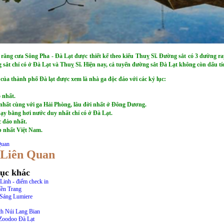
răng cưa Sông Pha - Đà Lạt được thiết kế theo kiểu Thuỵ Sĩ. Đường sắt có 3 đường ray.
 sắt chỉ có ở Đà Lạt và Thuỵ Sĩ. Hiện nay, cả tuyến đường sắt Đà Lạt không còn dấu tí
của thành phố Đà lạt được xem là nhà ga độc đáo với các kỷ lục:
 nhất.
nhất cùng với ga Hải Phòng, lâu đời nhất ở Đông Dương.
ạy bằng hơi nước duy nhất chỉ có ở Đà Lạt.
 đáo nhất.
p nhất Việt Nam.
Quan
 Liên Quan
ục khác
Linh - điểm check in
ền Trang
Sáng Lumiere
h Núi Lang Bian
Zoodoo Đà Lạt