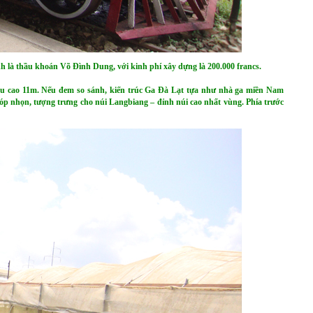
ình là thầu khoán Võ Đình Dung, với kinh phí xây dựng là 200.000 francs.
iều cao 11m. Nếu đem so sánh, kiến trúc Ga Đà Lạt tựa như nhà ga miền Nam
óp nhọn, tượng trưng cho núi Langbiang – đỉnh núi cao nhất vùng. Phía trước