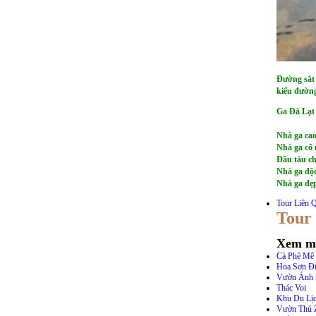
Đường sắt 
kiểu đường
Ga Đà Lạt 
Nhà ga cao
Nhà ga cổ 
Đầu tàu ch
Nhà ga độc
Nhà ga đẹ
Tour Liên 
Tour
Xem m
Cà Phê Mê 
Hoa Sơn Đi
Vườn Ánh 
Thác Voi
Khu Du Lịc
Vườn Thú 