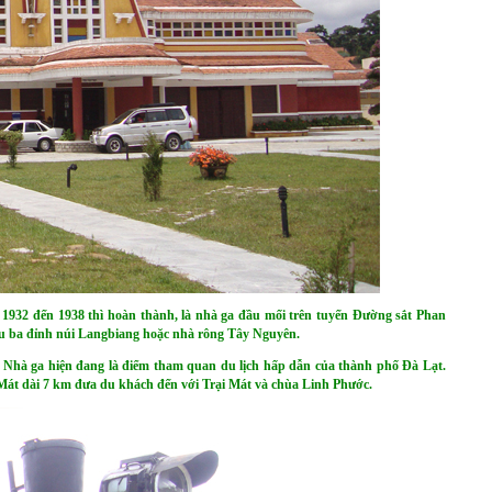
1932 đến 1938 thì hoàn thành, là nhà ga đầu mối trên tuyến Đường sắt Phan
iệu ba đỉnh núi Langbiang hoặc nhà rông Tây Nguyên.
a. Nhà ga hiện đang là điểm tham quan du lịch hấp dẫn của thành phố Đà Lạt.
Mát dài 7 km đưa du khách đến với Trại Mát và chùa Linh Phước.