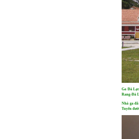
Ga Đà Lạt
Rang-Đà Lạ
Nhà ga đã 
Tuyến đườn