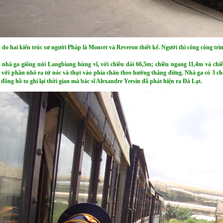
 do hai kiến trúc sư người Pháp là Moncet và Reveron thiết kế. Người thi công công tr
nhà ga giống núi Langbiang hùng vĩ, với chiều dài 66,5m; chiều ngang 11,4m và ch
với phần nhô ra từ nóc và thụt vào phía chân theo hướng thẳng đứng. Nhà ga có 3 ch
 đồng hồ to ghi lại thời gian mà bác sĩ Alexandre Yersin đã phát hiện ra Đà Lạt.