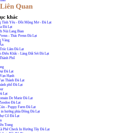
Quan
 Liên Quan
ục khác
 Tình Yêu - Đồi Mộng Mơ - Đà Lạt
la Đà Lạt
h Núi Lang Bian
Prenn - Thác Prenn Đà Lạt
g Vàng
 Ẩn
 Trúc Lâm Đà Lạt
Điêu Khắc - Làng Đất Sét Đà Lạt
Thành Phố
àng
ại Đà Lạt
 Vạn Hạnh
ạn Thành Đà Lạt
thành phố Đà Lạt
ur
à Lạt
main De Marie Đà Lạt
Zoodoo Đà Lạt
Cún - Puppy Farm Đà Lạt
 in hướng phía Đông Đà Lạt
Thự Cổ Đà Lạt
ần
ền Trang
à Phê Check In Hướng Tây Đà Lạt