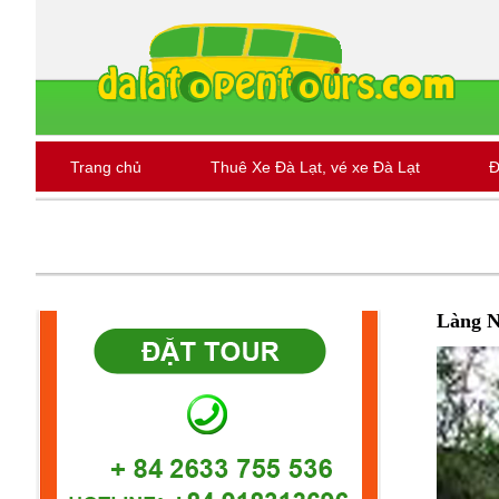
Trang chủ
Thuê Xe Đà Lạt, vé xe Đà Lạt
Đ
Khách sạn - Homestay Đà Lạt
Tour tại Đà Lạt
Làng 