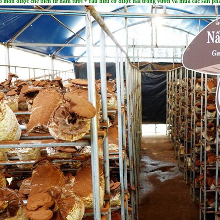
ố món được chế biến từ nấm tươi + rau hữu cơ được hái trong vườn và mua các sản p