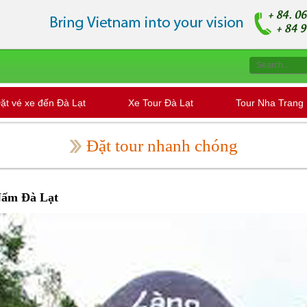
ặt vé xe đến Đà Lạt
Xe Tour Đà Lạt
Tour Nha Trang
Đặt tour nhanh chóng
Nấm Đà Lạt