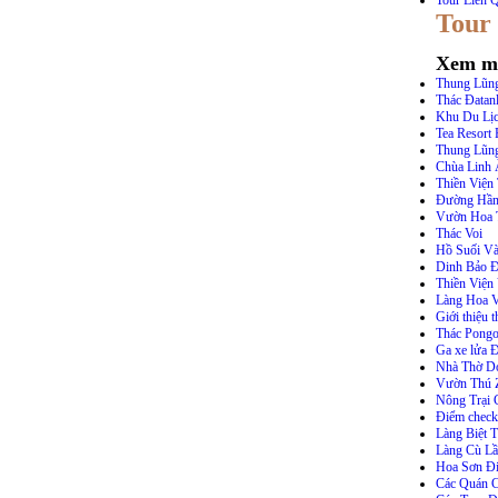
Tour Liên 
Tour
Xem m
Thung Lũng
Thác Đatan
Khu Du Lịc
Tea Resort 
Thung Lũn
Chùa Linh
Thiền Viện
Đường Hầm 
Vườn Hoa 
Thác Voi
Hồ Suối V
Dinh Bảo Đ
Thiền Viện
Làng Hoa V
Giới thiệu 
Thác Pongo
Ga xe lửa Đ
Nhà Thờ Do
Vườn Thú 
Nông Trại 
Điểm check
Làng Biệt 
Làng Cù L
Hoa Sơn Đi
Các Quán C