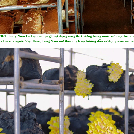
021, Làng Nấm Đà Lạt mở rộng hoạt động sang thị trường trong nước với mục tiêu đa
c khỏe của người Việt Nam, Làng Nấm mở thêm dịch vụ hướng dẫn sử dụng nấm và bán n